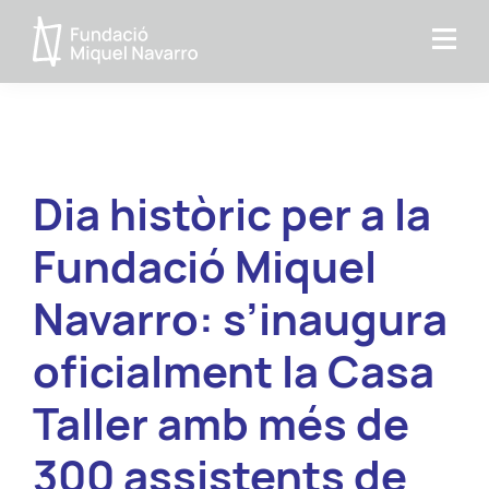
Skip
Skip
to
to
Fundacio
primary
main
MIquel
navigation
content
Navarro
Dia històric per a la
Fundació Miquel
Navarro: s’inaugura
oficialment la Casa
Taller amb més de
300 assistents de