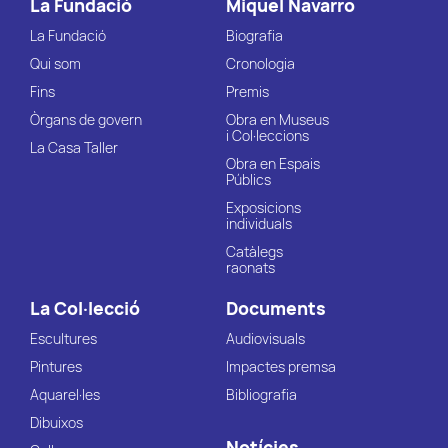
La Fundació
Miquel Navarro
La Fundació
Biografia
Qui som
Cronologia
Fins
Premis
Òrgans de govern
Obra en Museus
i Col·leccions
La Casa Taller
Obra en Espais
Públics
Exposicions
individuals
Catàlegs
raonats
La Col·lecció
Documents
Escultures
Audiovisuals
Pintures
Impactes premsa
Aquarel·les
Bibliografia
Dibuixos
Notícies