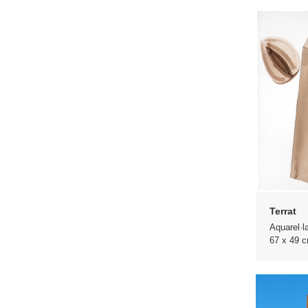
Terrat
Aquarel·l
67 x 49 