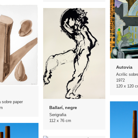
Autovia
Acrílic sobre
1972
120 x 120 
a sobre paper
Ballarí, negre
cm
Serigrafia
112 x 76 cm