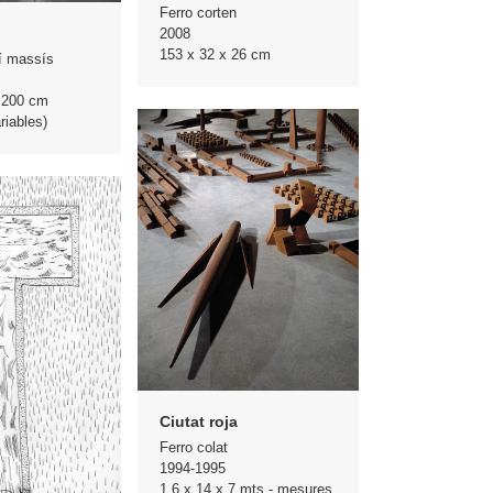
Ferro corten
2008
153 x 32 x 26 cm
í massís
 200 cm
riables)
Ciutat roja
Ferro colat
1994-1995
1,6 x 14 x 7 mts - mesures