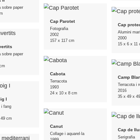
a sobre paper
cm
Cap Parotet
Cap prote
Fotografia
Alumini mar
2002
2000
157 x 117 cm
15 x 6 x 11
ertits
a sobre paper
 cm
Cabota
Camp Bla
Terracota
Terracota i r
1993
2016
24 x 10 x 8 cm
35 x 49 x 4
ig I
 i fang
x 49 cm
Canut
Cap de llu
Collage i aquarel·la
Serigrafia
1989