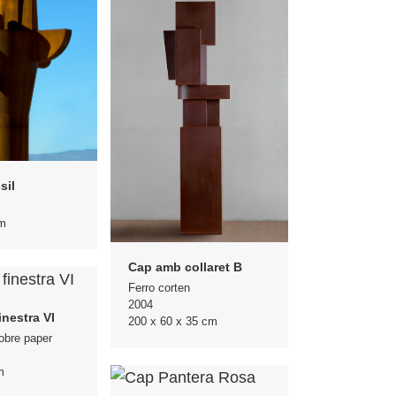
sil
m
Cap amb collaret B
Ferro corten
2004
nestra VI
200 x 60 x 35 cm
obre paper
m