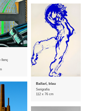
 llenç
cm
Ballarí, blau
Serigrafia
112 x 76 cm