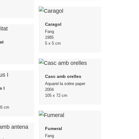
m
Caragol
Fang
1985
at
5 x 5 cm
Casc amb orelles
Aquarel·la sobre paper
s I
2004
105 x 72 cm
26 cm
Fumeral
Fang