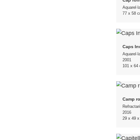
Aquarel·l
77 x 58 
Caps Inv
Aquarel·l
2001
101 x 64
Camp ro
Refractari
2016
29 x 49 