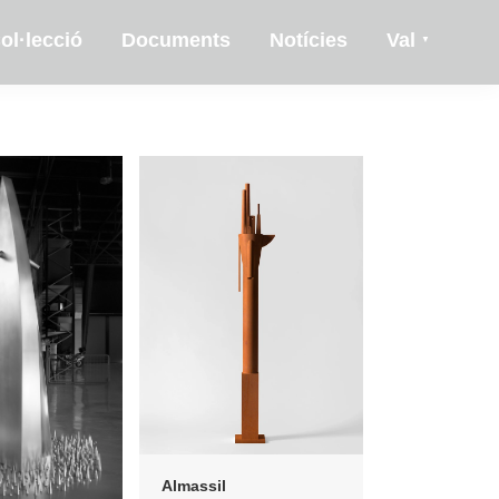
ol·lecció
Documents
Notícies
Val
Almassil