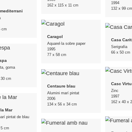
1994
162 x 115 x 11 cm
132 x 99 c
 mediterrani
a
5 cm
Caragol
Casa Carit
Aquarel·la sobre paper
Serigrafia
1995
66 x 50 cm
77 x 58 cm
spa
sta, goma
x 30 cm
Casc Virtu
Centaure blau
Zinc
Alumini marí pintat
1997
2006
162 x 40 x 
134 x 56 x 34 cm
la Mar
arí pintat de blau
 5 cm