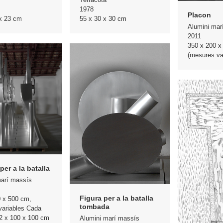
1978
Placon
 x 23 cm
55 x 30 x 30 cm
Alumini mar
2011
350 x 200 x
(mesures va
per a la batalla
marí massís
Figura per a la batalla
0 x 500 cm,
tombada
variables Cada
22 x 100 x 100 cm
Alumini marí massís