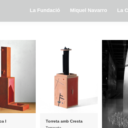
La Fundació
Miquel Navarro
La C
ca I
Torreta amb Cresta
Terracota