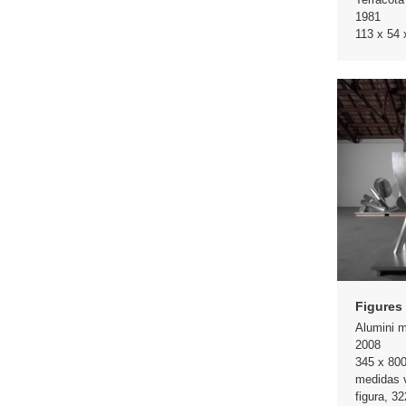
1981
113 x 54
Figures 
Alumini 
2008
345 x 80
medidas 
figura, 3