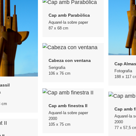
Cap amb Parabòlica
Aquarel·la sobre paper
87 x 68 cm
Cabeza con ventana
Cap Almas
Serigrafia
Fotografia
106 x 76 cm
188 x 117 c
assil
a
3 cm
Cap amb finestra II
Cap amb fi
Aquarel·la sobre paper
Aquarel·la s
2000
2000
105 x 75 cm
77 x 57,5 c
 II