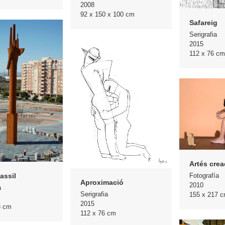
2008
92 x 150 x 100 cm
Safareig
Serigrafia
2015
112 x 76 cm
Artés crea
Fotografía
assil
Aproximació
2010
a
Serigrafia
155 x 217 
2015
3 cm
112 x 76 cm