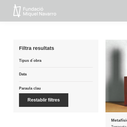
Skip
Skip
to
to
Fundacio
primary
main
MIquel
navigation
content
Navarro
Filtra resultats
Tipus d ́obra
Data
Paraula clau
Restablir filtres
Metafísi
Terracota