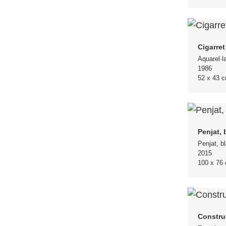
Cigarret
Aquarel·l
1986
52 x 43 
Penjat, 
Penjat, b
2015
100 x 76
Constru