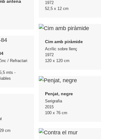
mb antena
1972
52,5 x 12 cm
m
Cim amb piràmide
Acrílic sobre llenç
84
1972
120 x 120 cm
inc / Refractari
5,5 mts -
iables
Penjat, negre
Serigrafia
2015
100 x 76 cm
t
 29 cm