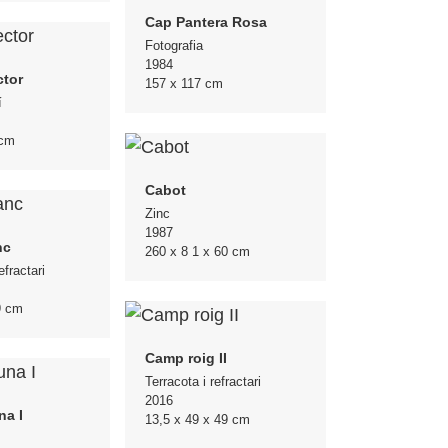
Cap Pantera Rosa
Fotografia
1984
ctor
157 x 117 cm
í
 cm
Cabot
Zinc
1987
nc
260 x 8 1 x 60 cm
efractari
9 cm
Camp roig II
Terracota i refractari
2016
na I
13,5 x 49 x 49 cm