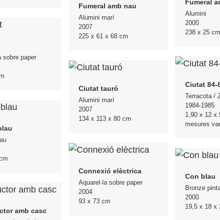
Fumeral a
Fumeral amb nau
Alumini
Alumini marí
2000
2007
238 x 25 c
225 x 61 x 68 cm
a sobre paper
cm
Ciutat 84-
Ciutat tauró
Terracota / Z
Alumini marí
1984-1985
2007
1,90 x 12 x 
134 x 113 x 80 cm
mesures var
blau
lau
 cm
Connexió elèctrica
Con blau
Aquarel·la sobre paper
Bronze pinta
2004
2000
93 x 73 cm
19,5 x 18 x
ctor amb casc