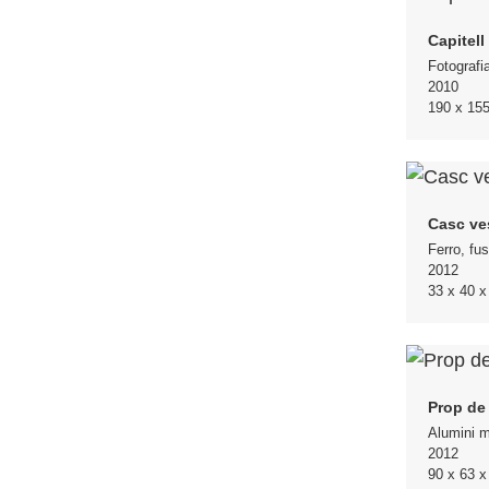
Capitell
Fotografi
2010
190 x 15
Casc ve
Ferro, fu
2012
33 x 40 
Prop de 
Alumini m
2012
90 x 63 x