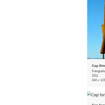
Cap Alm
Fotografi
2011
164 x 12
Cap font