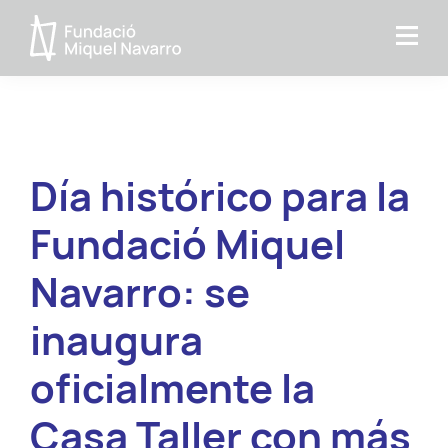
Saltar
Saltar
a
al
Fundacio
la
contenido
MIquel
navegación
principal
Navarro
principal
Día histórico para la
Fundació Miquel
Navarro: se
inaugura
oficialmente la
Casa Taller con más