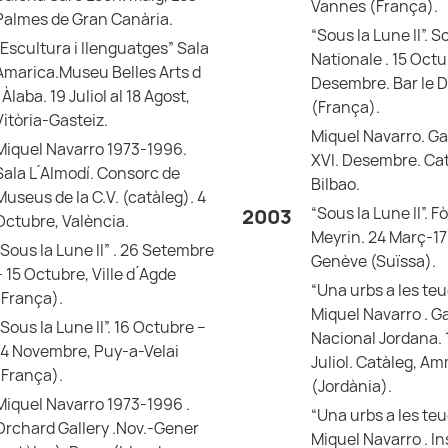
Vannes (França).
Palmes de Gran Canària.
“Sous la Lune II”. 
“Escultura i llenguatges” Sala
Nationale . 15 Oct
Amarica.Museu Belles Arts d
Desembre. Bar le 
´Àlaba. 19 Juliol al 18 Agost,
(França).
Vitòria-Gasteiz.
Miquel Navarro. Ga
Miquel Navarro 1973-1996.
XVI. Desembre. Cat
Sala L ́Almodí. Consorc de
Bilbao.
Museus de la C.V. (catàleg). 4
“Sous la Lune II”. 
2003
Octubre, València.
Meyrin. 24 Març-17
“Sous la Lune II” . 26 Setembre
Genève (Suïssa).
– 15 Octubre, Ville d ́Agde
“Una urbs a les te
(França).
Miquel Navarro . Ga
“Sous la Lune II”. 16 Octubre –
Nacional Jordana. 1
14 Novembre, Puy-a-Velai
Juliol. Catàleg, A
(França).
(Jordània).
Miquel Navarro 1973-1996 .
“Una urbs a les te
Orchard Gallery .Nov.-Gener
Miquel Navarro . In