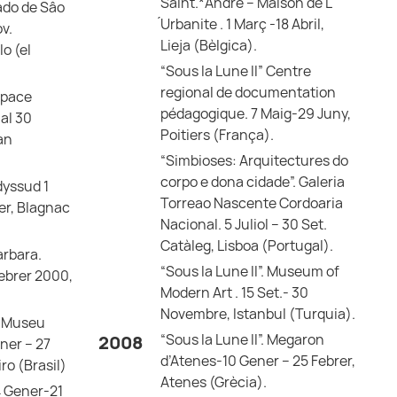
Saint.*André – Maison de L
ado de Sâo
́Urbanite . 1 Març -18 Abril,
v.
Lieja (Bèlgica).
o (el
“Sous la Lune II” Centre
regional de documentation
Espace
pédagogique. 7 Maig-29 Juny,
 al 30
Poitiers (França).
an
“Simbioses: Arquitectures do
corpo e dona cidade”. Galeria
dyssud 1
Torreao Nascente Cordoaria
er, Blagnac
Nacional. 5 Juliol – 30 Set.
Catàleg, Lisboa (Portugal).
àrbara.
“Sous la Lune II”. Museum of
ebrer 2000,
Modern Art . 15 Set.- 30
Novembre, Istanbul (Turquia).
. Museu
“Sous la Lune II”. Megaron
2008
ner – 27
d’Atenes-10 Gener – 25 Febrer,
ro (Brasil)
Atenes (Grècia).
24 Gener-21