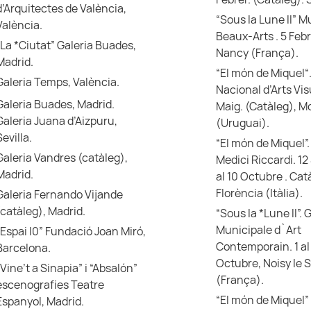
d’Arquitectes de València,
“Sous la Lune II” 
València.
Beaux-Arts . 5 Feb
“La *Ciutat” Galeria Buades,
Nancy (França).
Madrid.
“El món de Miquel
Galeria Temps, València.
Nacional d’Arts Vis
Galeria Buades, Madrid.
Maig. (Catàleg), M
Galeria Juana d’Aizpuru,
(Uruguai).
Sevilla.
“El món de Miquel”.
Galeria Vandres (catàleg),
Medici Riccardi. 1
Madrid.
al 10 Octubre . Cat
Florència (Itàlia).
Galeria Fernando Vijande
(catàleg), Madrid.
“Sous la *Lune II”. 
Municipale d`Art
“Espai l0” Fundació Joan Miró,
Contemporain. 1 al
Barcelona.
Octubre, Noisy le 
“Vine’t a Sinapia” i “Absalón”
(França).
escenografies Teatre
“El món de Miquel” 
Espanyol, Madrid.