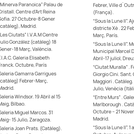
“Minerva Paranoica” Palau de
Febrer, Ville d`Ou
Cristall. Centre d’Art Reina
(França).
Sofia. 27 Octubre-8 Gener
“Sous la Lune II”. 
(catàleg), Madrid.
districte Xè . 22 Fe
“Les Ciutats” I.V.A.M Centre
Març, París.
Julio González (catàleg) 18
“Sous la Lune II”. 
Gener-18 Març, València.
Municipal Marcel D
F.I.A.C. Galeria Elisabeth
Abril-17 juliol, Dre
Franck. Octubre, París
“Ciutat Muralla” .
Galeria Gamarra Garrigues
Giorgio Cini. Sant.
(catàleg) Febrer-Març,
Maggiori . Catàleg.
Madrid.
Julio, Venècia (Itàl
Galeria Windsor. 19 Abril al 15
“Entre Murs” . Gale
Maig, Bilbao.
Marlborough . Catà
Octubre – 21 Nove
Galeria Miguel Marcos. 31
Madrid.
Maig- 15 Julio, Zaragoza.
“Sous la Lune II”. 1 a
Galeria Joan Prats. (Catàleg).