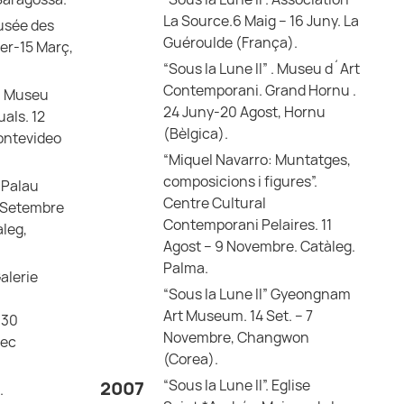
La Source.6 Maig – 16 Juny. La
Musée des
Guéroulde (França).
rer-15 Març,
“Sous la Lune II” . Museu d´Art
Contemporani. Grand Hornu .
“. Museu
24 Juny-20 Agost, Hornu
uals. 12
(Bèlgica).
ontevideo
“Miquel Navarro: Muntatges,
composicions i figures”.
 Palau
Centre Cultural
2 Setembre
Contemporani Pelaires. 11
àleg,
Agost – 9 Novembre. Catàleg.
Palma.
Galerie
“Sous la Lune II” Gyeongnam
Art Museum. 14 Set. – 7
 30
Novembre, Changwon
Sec
(Corea).
“Sous la Lune II”. Eglise
2007
.