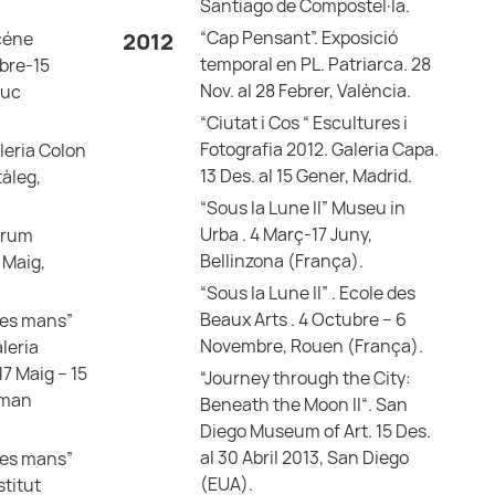
Santiago de Compostel·la.
“Cap Pensant”. Exposició
Scéne
2012
temporal en PL. Patriarca. 28
ubre-15
Nov. al 28 Febrer, València.
Duc
“Ciutat i Cos “ Escultures i
Fotografia 2012. Galeria Capa.
leria Colon
13 Des. al 15 Gener, Madrid.
àleg,
“Sous la Lune II” Museu in
Urba . 4 Març-17 Juny,
Fòrum
Bellinzona (França).
 Maig,
“Sous la Lune II” . Ecole des
Beaux Arts . 4 Octubre – 6
ues mans”
Novembre, Rouen (França).
leria
7 Maig – 15
“Journey through the City:
mman
Beneath the Moon II“. San
Diego Museum of Art. 15 Des.
al 30 Abril 2013, San Diego
ues mans”
(EUA).
stitut