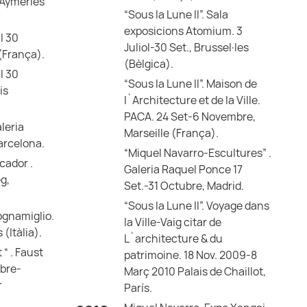
-Aymeries
“Sous la Lune II”. Sala
exposicions Atomium. 3
al 30
Juliol-30 Set., Brussel·les
(França).
(Bèlgica).
al 30
“Sous la Lune II”. Maison de
is
l`Architecture et de la Ville.
PACA. 24 Set-6 Novembre,
leria
Marseille (França).
Barcelona.
“Miquel Navarro-Escultures” .
cador .
Galeria Raquel Ponce 17
eg,
Set.-31 Octubre, Madrid.
“Sous la Lune II”. Voyage dans
gnamiglio.
la Ville-Vaig citar de
(Itàlia).
L`architecture & du
“ . Faust
patrimoine. 18 Nov. 2009-8
mbre-
Març 2010 Palais de Chaillot,
r
París.