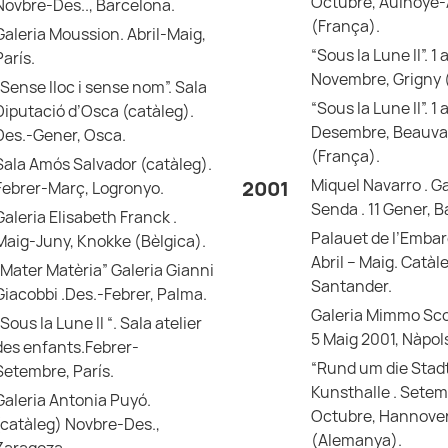
Octubre, Aulnoye
Novbre-Des.., Barcelona.
(França).
Galeria Moussion. Abril-Maig,
“Sous la Lune II”. 1 
París.
Novembre, Grigny 
“Sense lloc i sense nom”. Sala
“Sous la Lune II”. 1 
Diputació d’Osca (catàleg).
Desembre, Beauva
Des.-Gener, Osca.
(França).
Sala Amós Salvador (catàleg).
Miquel Navarro . Ga
2001
Febrer-Març, Logronyo.
Senda . 11 Gener, 
Galeria Elisabeth Franck .
Palauet de l’Embar
Maig-Juny, Knokke (Bèlgica).
Abril – Maig. Catàl
“Mater Matèria” Galeria Gianni
Santander.
Giacobbi .Des.-Febrer, Palma.
Galeria Mimmo Sco
“Sous la Lune II “. Sala atelier
5 Maig 2001, Nàpols 
des enfants.Febrer-
“Rund um die Stadt 
Setembre, París.
Kunsthalle . Sete
Galeria Antonia Puyó.
Octubre, Hannove
(catàleg) Novbre-Des.,
(Alemanya).
Zaragoza.