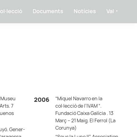
ol·lecció
Documents
Notícies
Val
. Museu
“Miquel Navarro en la
2006
Arts. 7
col·lecció de l’IVAM “.
Buenos
Fundació Caixa Galícia . 13
Març – 21 Maig. El Ferrol (La
Corunya)
uyó. Gener-
 Saragossa.
“Sous la Lune II”. Association