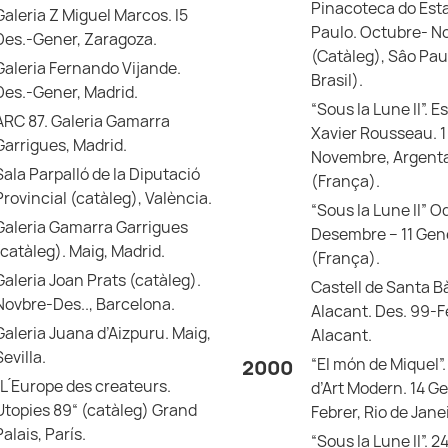
Pinacoteca do Est
Galeria Z Miguel Marcos. l5
Paulo. Octubre- No
Des.-Gener, Zaragoza.
(Catàleg), Sâo Paul
Galeria Fernando Vijande.
Brasil).
Des.-Gener, Madrid.
“Sous la Lune II”. 
ARC 87. Galeria Gamarra
Xavier Rousseau. 1
Garrigues, Madrid.
Novembre, Argent
Sala Parpalló de la Diputació
(França).
Provincial (catàleg), València.
“Sous la Lune II” O
Galeria Gamarra Garrigues
Desembre – 11 Gen
(catàleg). Maig, Madrid.
(França).
Galeria Joan Prats (catàleg).
Castell de Santa B
Novbre-Des.., Barcelona.
Alacant. Des. 99-F
Galeria Juana d’Aizpuru. Maig,
Alacant.
Sevilla.
“El món de Miquel”
2000
“L ́Europe des createurs.
d’Art Modern. 14 Ge
Utopies 89“ (catàleg) Grand
Febrer, Rio de Janei
Palais, París.
“Sous la Lune II”. 