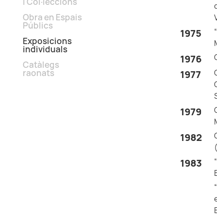
i Col·leccions
Obra en Espais
Públics
1975
Exposicions
individuals
1976
Catàlegs
raonats
1977
1979
1982
1983