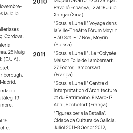
Miquel Navarro. Expo Xangai .
2010
1 Novembre-
Pavelló Espanya, 12 al 18 Julio,
 la Jolie
Xangai (Xina).
“Sous la Lune II”. Voyage dans
allerisses
la Ville-Théâtre Fòrum Meyrin
rç. Còrdova.
– 30 Set. – 17 Nov., Meyrin
(Suïssa).
leria
ea. 25 Maig
“Sous la Lune II” . Le *Colysée
2011
k (E.U.A).
Maison Folie de Lambersart.
27 Febrer, Lambersart
otet
(França)
arlborough.
 Madrid.
“Sous la Lune II” Centre d
́Interprétation d ́Architecture
undació
et du Patrimoine. 8 Març-17
atàleg. 19
Abril, Rochefort (França).
embre.
“Figures per a la Batalla”.
Cidade da Cultura de Galícia.
al 15
Juliol 2011-8 Gener 2012,
olfe,