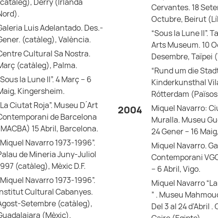
(catàleg), Derry (Irlanda
Cervantes. 18 Set
Nord).
Octubre, Beirut (L
Galeria Luis Adelantado. Des.-
“Sous la Lune II”. T
Gener. (catàleg), València.
Arts Museum. 10 O
Centre Cultural Sa Nostra.
Desembre, Taïpei 
Març (catàleg), Palma.
“Rund um die Stadt
“Sous la Lune II”. 4 Març – 6
Kinderkunsthal Vil
Maig, Kingersheim.
Rótterdam (Països
“La Ciutat Roja”. Museu D ́Art
Miquel Navarro: Ci
2004
Contemporani de Barcelona
Muralla. Museu G
(MACBA) 15 Abril, Barcelona.
24 Gener – 16 Maig,
“Miquel Navarro 1973-1996”.
Miquel Navarro. Gal
Palau de Mineria Juny-Juliol
Contemporani VGO
1997 (catàleg), Mèxic D.F.
– 6 Abril, Vigo.
“Miquel Navarro 1973-1996”.
Miquel Navarro “La 
Institut Cultural Cabanyes.
” . Museu Mahmou
Agost-Setembre (catàleg),
Del 3 al 24 d’Abril .
Guadalajara (Mèxic).
Caire (Egipte).