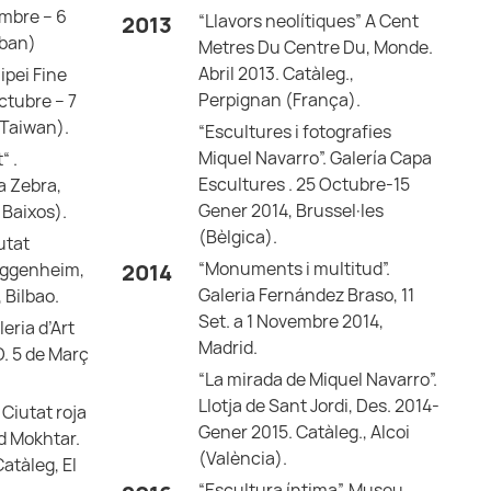
embre – 6
“Llavors neolítiques” A Cent
2013
íban)
Metres Du Centre Du, Monde.
Abril 2013. Catàleg.,
aipei Fine
Perpignan (França).
ctubre – 7
(Taiwan).
“Escultures i fotografies
Miquel Navarro”. Galería Capa
“ .
Escultures . 25 Octubre-15
a Zebra,
Gener 2014, Brussel·les
 Baixos).
(Bèlgica).
utat
“Monuments i multitud”.
uggenheim,
2014
Galeria Fernández Braso, 11
 Bilbao.
Set. a 1 Novembre 2014,
eria d’Art
Madrid.
. 5 de Març
“La mirada de Miquel Navarro”.
Llotja de Sant Jordi, Des. 2014-
Ciutat roja
Gener 2015. Catàleg., Alcoi
d Mokhtar.
(València).
 Catàleg, El
“Escultura íntima”. Museu