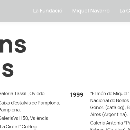
La Fundació
Miquel Navarro
La C
ons
ls
Galeria Tassili, Oviedo.
“El món de Miquel”
1999
Nacional de Belles 
Caixa d’estalvis de Pamplona,
Gener. (catàleg), 
Pamplona.
Aires (Argentina).
GaleriaVal i 30, València
Galeria Antonia *P
“La Ciutat” Col·legi
Febrer. (Catàleg).