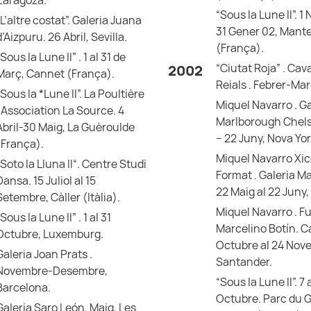
“Sous la Lune II”. 
“L’altre costat”. Galeria Juana
31 Gener 02, Mantes
d’Aizpuru. 26 Abril, Sevilla.
(França).
Sous la Lune II” . 1 al 31 de
“Ciutat Roja” . Cav
2002
Març, Cannet (França).
Reials . Febrer-Ma
“Sous la *Lune II”. La Poultière
Miquel Navarro . Ga
. Association La Source. 4
Marlborough Chels
Abril-30 Maig, La Guèroulde
– 22 Juny, Nova Yor
(França).
Miquel Navarro Xic
“Soto la Lluna II“. Centre Studi
Format . Galeria M
Dansa. 15 Juliol al 15
22 Maig al 22 Juny,
Setembre, Càller (Itàlia).
Miquel Navarro . F
Sous la Lune II” . 1 al 31
Marcelino Botín. C
Octubre, Luxemburg.
Octubre al 24 Nov
Galeria Joan Prats .
Santander.
Novembre-Desembre,
“Sous la Lune II”. 7 
Barcelona.
Octubre. Parc du G
Galeria Saro León. Maig, Les