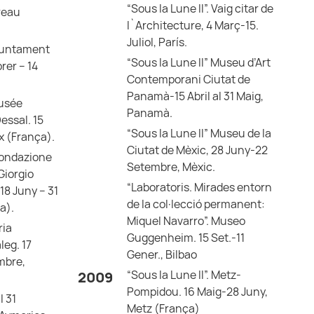
“Sous la Lune II”. Vaig citar de
treau
l`Architecture, 4 Març-15.
Juliol, París.
Ajuntament
“Sous la Lune II” Museu d’Art
brer – 14
Contemporani Ciutat de
Panamà-15 Abril al 31 Maig,
Musée
Panamà.
essal. 15
“Sous la Lune II” Museu de la
ux (França).
Ciutat de Mèxic, 28 Juny-22
 Fondazione
Setembre, Mèxic.
 Giorgio
“Laboratoris. Mirades entorn
 18 Juny – 31
de la col·lecció permanent:
ia).
Miquel Navarro”. Museo
ria
Guggenheim. 15 Set.-11
leg. 17
Gener., Bilbao
mbre,
“Sous la Lune II”. Metz-
2009
Pompidou. 16 Maig-28 Juny,
l 31
Metz (França)