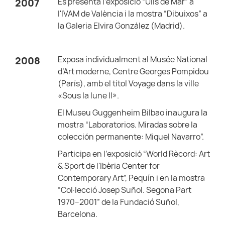
Es presenta l'exposició “Ulls de Mar” a
2007
l'IVAM de València i la mostra “Dibuixos” a
la Galeria Elvira González (Madrid).
Exposa individualment al Musée National
2008
d’Art moderne, Centre Georges Pompidou
(París), amb el títol Voyage dans la ville
«Sous la lune II».
El Museu Guggenheim Bilbao inaugura la
mostra “Laboratorios. Miradas sobre la
colección permanente: Miquel Navarro”.
Participa en l'exposició “World Rècord: Art
& Sport de l'Ibèria Center for
Contemporary Art”, Pequín i en la mostra
“Col·lecció Josep Suñol. Segona Part
1970–2001” de la Fundació Suñol,
Barcelona.