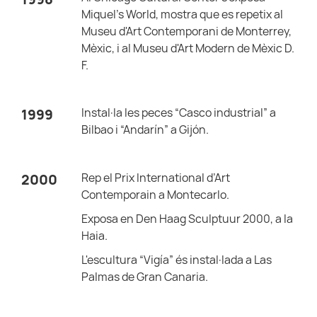
Miquel’s World, mostra que es repetix al
Museu d'Art Contemporani de Monterrey,
Mèxic, i al Museu d'Art Modern de Mèxic D.
F.
Instal·la les peces “Casco industrial” a
1999
Bilbao i “Andarín” a Gijón.
Rep el Prix International d’Art
2000
Contemporain a Montecarlo.
Exposa en Den Haag Sculptuur 2000, a la
Haia.
L'escultura “Vigía” és instal·lada a Las
Palmas de Gran Canaria.