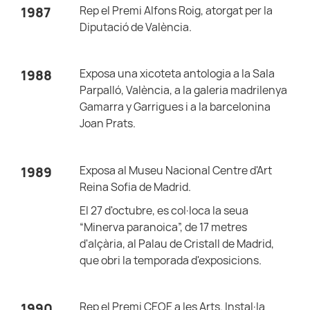
Rep el Premi Alfons Roig, atorgat per la
1987
Diputació de València.
Exposa una xicoteta antologia a la Sala
1988
Parpalló, València, a la galeria madrilenya
Gamarra y Garrigues i a la barcelonina
Joan Prats.
Exposa al Museu Nacional Centre d'Art
1989
Reina Sofia de Madrid.
El 27 d'octubre, es col·loca la seua
“Minerva paranoica”, de 17 metres
d'alçària, al Palau de Cristall de Madrid,
que obri la temporada d'exposicions.
Rep el Premi CEOE a les Arts. Instal·la
1990