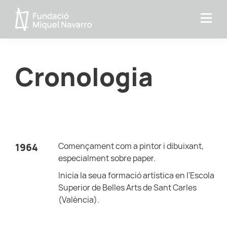
Skip
Skip
to
to
Fundacio
primary
main
MIquel
navigation
content
Navarro
Cronologia
Començament com a pintor i dibuixant,
1964
especialment sobre paper.
Inicia la seua formació artística en l'Escola
Superior de Belles Arts de Sant Carles
(València).