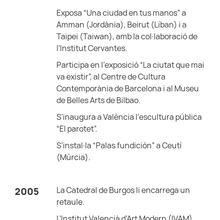
Exposa “Una ciudad en tus manos” a
Amman (Jordània), Beirut (Líban) i a
Taipei (Taiwan), amb la col·laboració de
l'Institut Cervantes.
Participa en l'exposició “La ciutat que mai
va existir”, al Centre de Cultura
Contemporània de Barcelona i al Museu
de Belles Arts de Bilbao.
S'inaugura a València l'escultura pública
“El parotet”.
S'instal·la “Palas fundición” a Ceutí
(Múrcia).
La Catedral de Burgos li encarrega un
2005
retaule.
L'Institut Valencià d’Art Modern (IVAM)