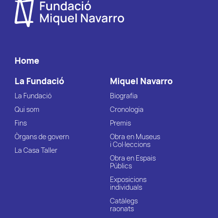
Home
La Fundació
Miquel Navarro
La Fundació
Biografia
Qui som
Cronologia
Fins
Premis
Òrgans de govern
Obra en Museus
i Col·leccions
La Casa Taller
Obra en Espais
Públics
Exposicions
individuals
Catàlegs
raonats