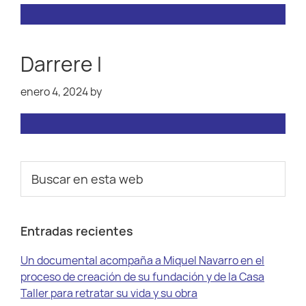
Darrere I
enero 4, 2024
by
Barra
Buscar
en
lateral
esta
principal
web
Entradas recientes
Un documental acompaña a Miquel Navarro en el
proceso de creación de su fundación y de la Casa
Taller para retratar su vida y su obra