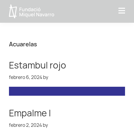
Saltar
Saltar
Saltar
a
al
a
Fundacio
la
contenido
la
MIquel
navegación
principal
barra
Navarro
principal
lateral
Acuarelas
principal
Estambul rojo
febrero 6, 2024
by
Empalme I
febrero 2, 2024
by