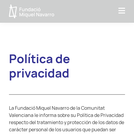
Saltar
Saltar
a
al
Fundacio
la
contenido
MIquel
navegación
principal
Navarro
principal
Política de
privacidad
La Fundació Miquel Navarro de la Comunitat
Valenciana le informa sobre su Política de Privacidad
respecto del tratamiento y protección de los datos de
carácter personal de los usuarios que puedan ser