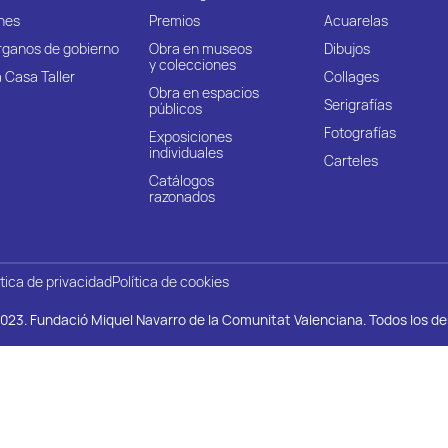
nes
Premios
Acuarelas
rganos de gobierno
Obra en museos
Dibujos
y colecciones
 Casa Taller
Collages
Obra en espacios
Serigrafías
públicos
Fotografías
Exposiciones
individuales
Carteles
Catálogos
razonados
ítica de privacidad
Política de cookies
023. Fundació Miquel Navarro de la Comunitat Valenciana. Todos los d