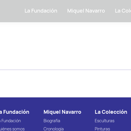
La Fundación
Miquel Navarro
La Col
a Fundación
Miquel Navarro
La Colección
a Fundación
Biografía
Esculturas
uiénes somos
Cronología
Pinturas