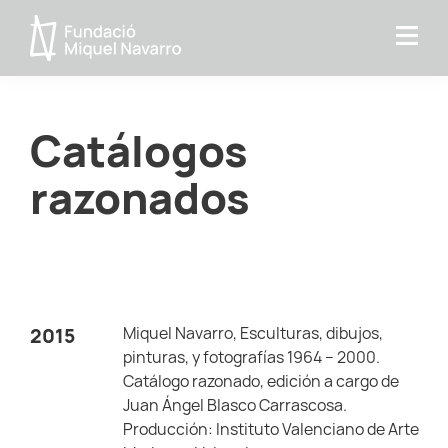
Saltar
Saltar
a
al
Fundacio
la
contenido
MIquel
navegación
principal
Navarro
principal
Catálogos
razonados
Miquel Navarro, Esculturas, dibujos,
2015
pinturas, y fotografías 1964 – 2000.
Catálogo razonado, edición a cargo de
Juan Ángel Blasco Carrascosa.
Producción: Instituto Valenciano de Arte