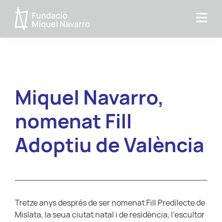
Skip
Skip
to
to
Fundacio
primary
main
MIquel
navigation
content
Navarro
Miquel Navarro,
nomenat Fill
Adoptiu de València
Tretze anys després de ser nomenat Fill Predilecte de
Mislata, la seua ciutat natal i de residència, l’escultor