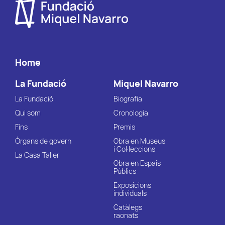
Home
La Fundació
Miquel Navarro
La Fundació
Biografia
Qui som
Cronologia
Fins
Premis
Òrgans de govern
Obra en Museus
i Col·leccions
La Casa Taller
Obra en Espais
Públics
Exposicions
individuals
Catàlegs
raonats