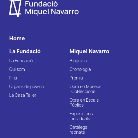
Home
La Fundació
Miquel Navarro
La Fundació
Biografia
Qui som
Cronologia
Fins
Premis
Òrgans de govern
Obra en Museus
i Col·leccions
La Casa Taller
Obra en Espais
Públics
Exposicions
individuals
Catàlegs
raonats