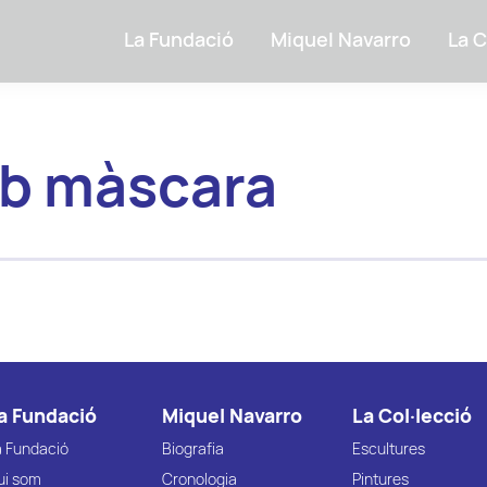
La Fundació
Miquel Navarro
La C
b màscara
a Fundació
Miquel Navarro
La Col·lecció
a Fundació
Biografia
Escultures
ui som
Cronologia
Pintures