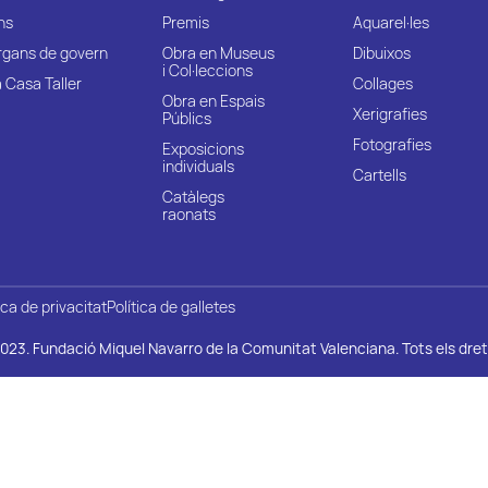
ns
Premis
Aquarel·les
rgans de govern
Obra en Museus
Dibuixos
i Col·leccions
 Casa Taller
Collages
Obra en Espais
Xerigrafies
Públics
Fotografies
Exposicions
individuals
Cartells
Catàlegs
raonats
ica de privacitat
Política de galletes
023. Fundació Miquel Navarro de la Comunitat Valenciana. Tots els dret