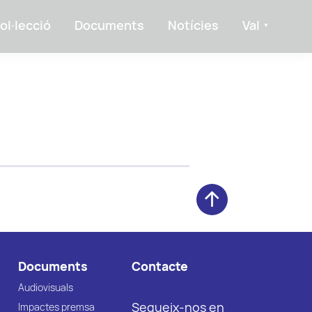
ol·lecció
Documents
Notícies
Val
Documents
Contacte
Audiovisuals
Segueix-nos en
Impactes premsa