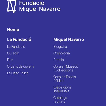
Home
La Fundació
Miquel Navarro
La Fundació
Biografia
Qui som
Cronologia
Fins
Premis
Òrgans de govern
Obra en Museus
i Col·leccions
La Casa Taller
Obra en Espais
Públics
Exposicions
individuals
Catàlegs
raonats