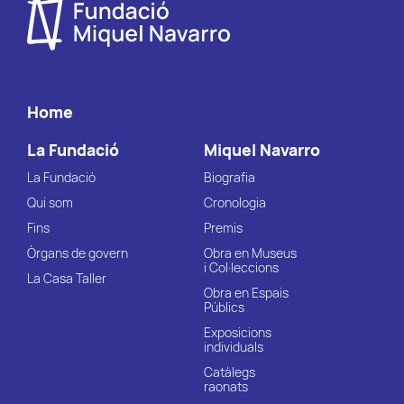
Home
La Fundació
Miquel Navarro
La Fundació
Biografia
Qui som
Cronologia
Fins
Premis
Òrgans de govern
Obra en Museus
i Col·leccions
La Casa Taller
Obra en Espais
Públics
Exposicions
individuals
Catàlegs
raonats