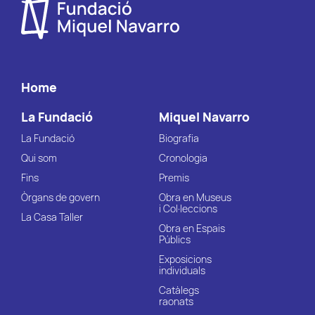
Home
La Fundació
Miquel Navarro
La Fundació
Biografia
Qui som
Cronologia
Fins
Premis
Òrgans de govern
Obra en Museus
i Col·leccions
La Casa Taller
Obra en Espais
Públics
Exposicions
individuals
Catàlegs
raonats