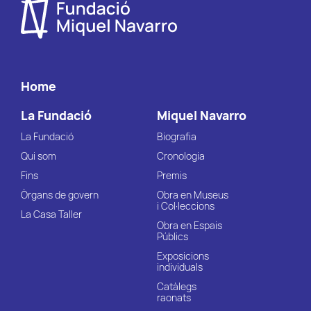
Home
La Fundació
Miquel Navarro
La Fundació
Biografia
Qui som
Cronologia
Fins
Premis
Òrgans de govern
Obra en Museus
i Col·leccions
La Casa Taller
Obra en Espais
Públics
Exposicions
individuals
Catàlegs
raonats