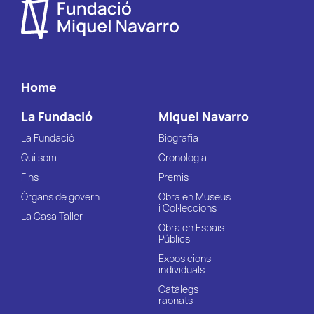
Home
La Fundació
Miquel Navarro
La Fundació
Biografia
Qui som
Cronologia
Fins
Premis
Òrgans de govern
Obra en Museus
i Col·leccions
La Casa Taller
Obra en Espais
Públics
Exposicions
individuals
Catàlegs
raonats