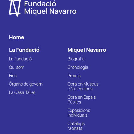
Home
La Fundació
Miquel Navarro
La Fundació
Biografia
Qui som
Cronologia
Fins
Premis
Òrgans de govern
Obra en Museus
i Col·leccions
La Casa Taller
Obra en Espais
Públics
Exposicions
individuals
Catàlegs
raonats