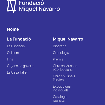
Home
La Fundació
Miquel Navarro
La Fundació
Biografia
Qui som
Cronologia
Fins
Premis
Òrgans de govern
Obra en Museus
i Col·leccions
La Casa Taller
Obra en Espais
Públics
Exposicions
individuals
Catàlegs
raonats