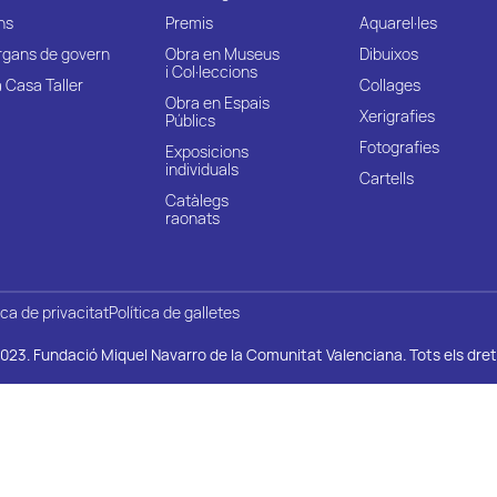
ns
Premis
Aquarel·les
rgans de govern
Obra en Museus
Dibuixos
i Col·leccions
 Casa Taller
Collages
Obra en Espais
Xerigrafies
Públics
Fotografies
Exposicions
individuals
Cartells
Catàlegs
raonats
ica de privacitat
Política de galletes
023. Fundació Miquel Navarro de la Comunitat Valenciana. Tots els dret