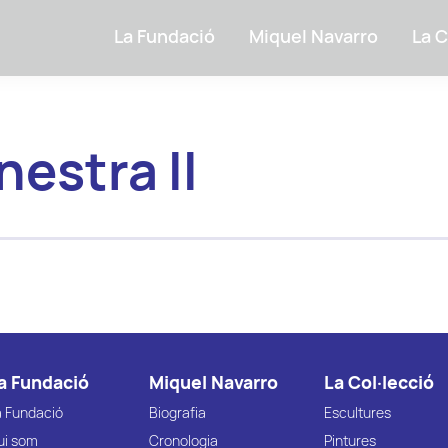
La Fundació
Miquel Navarro
La C
nestra II
a Fundació
Miquel Navarro
La Col·lecció
a Fundació
Biografia
Escultures
ui som
Cronologia
Pintures