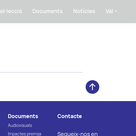
ol·lecció
Documents
Notícies
Val
Documents
Contacte
Audiovisuals
Segueix-nos en
Impactes premsa