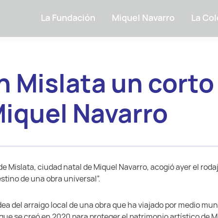
La Fundación
Miquel Navarro
La Col
n Mislata un corto
iquel Navarro
de Mislata, ciudad natal de Miquel Navarro, acogió ayer el ro
stino de una obra universal”.
idea del arraigo local de una obra que ha viajado por medio mu
 que se creó en 2020 para proteger el patrimonio artístico de 