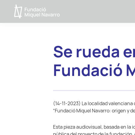
Saltar
Saltar
a
al
Fundacio
la
contenido
MIquel
navegación
principal
Navarro
principal
Se rueda e
Fundació M
(14-11-2023) La localidad valenciana 
“Fundació Miquel Navarro: origen y de
Esta pieza audiovisual, basada en la 
pública del proyecto de la fundación,