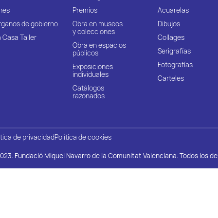
nes
Premios
Acuarelas
rganos de gobierno
Obra en museos
Dibujos
y colecciones
 Casa Taller
Collages
Obra en espacios
Serigrafías
públicos
Fotografías
Exposiciones
individuales
Carteles
Catálogos
razonados
ítica de privacidad
Política de cookies
023. Fundació Miquel Navarro de la Comunitat Valenciana. Todos los d