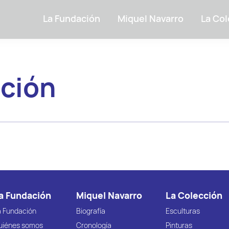
La Fundación
Miquel Navarro
La Col
ción
a Fundación
Miquel Navarro
La Colección
a Fundación
Biografía
Esculturas
uiénes somos
Cronología
Pinturas