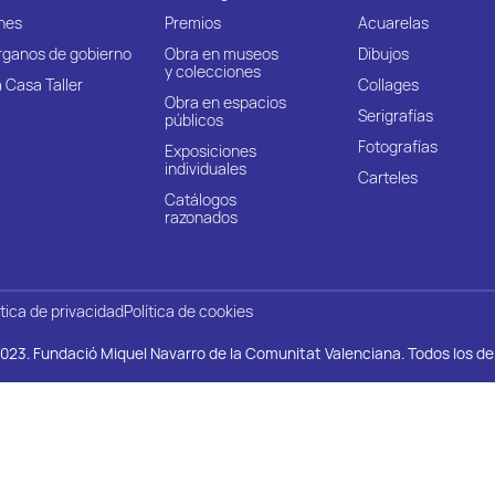
nes
Premios
Acuarelas
rganos de gobierno
Obra en museos
Dibujos
y colecciones
 Casa Taller
Collages
Obra en espacios
Serigrafías
públicos
Fotografías
Exposiciones
individuales
Carteles
Catálogos
razonados
ítica de privacidad
Política de cookies
023. Fundació Miquel Navarro de la Comunitat Valenciana. Todos los d