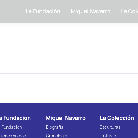
La Fundación
Miquel Navarro
La Col
a Fundación
Miquel Navarro
La Colección
a Fundación
Biografía
Esculturas
uiénes somos
Cronología
Pinturas