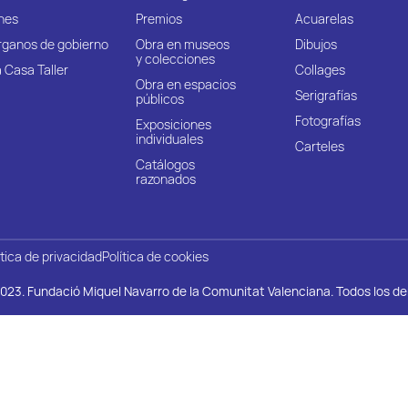
nes
Premios
Acuarelas
rganos de gobierno
Obra en museos
Dibujos
y colecciones
 Casa Taller
Collages
Obra en espacios
Serigrafías
públicos
Fotografías
Exposiciones
individuales
Carteles
Catálogos
razonados
ítica de privacidad
Política de cookies
023. Fundació Miquel Navarro de la Comunitat Valenciana. Todos los d