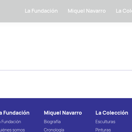
La Fundación
Miquel Navarro
La Col
a Fundación
Miquel Navarro
La Colección
a Fundación
Biografía
Esculturas
uiénes somos
Cronología
Pinturas