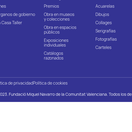
nes
Premios
Acuarelas
rganos de gobierno
Obra en museos
Dibujos
y colecciones
 Casa Taller
Collages
Obra en espacios
Serigrafías
públicos
Fotografías
Exposiciones
individuales
Carteles
Catálogos
razonados
ítica de privacidad
Política de cookies
023. Fundació Miquel Navarro de la Comunitat Valenciana. Todos los d