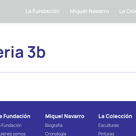
La Fundación
Miquel Navarro
La Col
ria 3b
a Fundación
Miquel Navarro
La Colección
a Fundación
Biografía
Esculturas
uiénes somos
Cronología
Pinturas