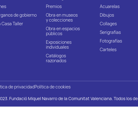
nes
Premios
Acuarelas
rganos de gobierno
Obra en museos
Dibujos
y colecciones
 Casa Taller
Collages
Obra en espacios
Serigrafías
públicos
Fotografías
Exposiciones
individuales
Carteles
Catálogos
razonados
ítica de privacidad
Política de cookies
023. Fundació Miquel Navarro de la Comunitat Valenciana. Todos los d