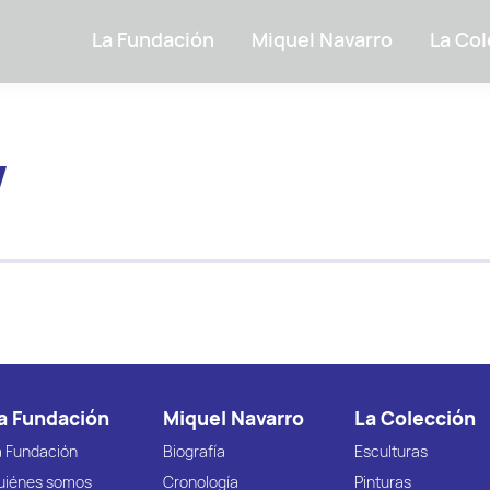
La Fundación
Miquel Navarro
La Col
V
a Fundación
Miquel Navarro
La Colección
a Fundación
Biografía
Esculturas
uiénes somos
Cronología
Pinturas