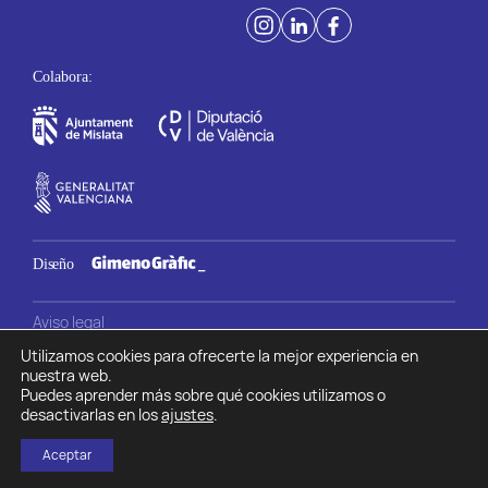
Aviso legal
Política de privacidad
Utilizamos cookies para ofrecerte la mejor experiencia en
nuestra web.
Política de cookies
Puedes aprender más sobre qué cookies utilizamos o
desactivarlas en los
ajustes
.
Copyright © 2023. Fundació Miquel Navarro de la Comunitat
Valenciana. Todos los derechos reservados.
Aceptar