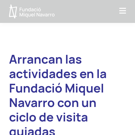
Saltar
Saltar
a
al
Fundacio
la
contenido
MIquel
navegación
principal
Navarro
principal
Arrancan las
actividades en la
Fundació Miquel
Navarro con un
ciclo de visita
guiadas